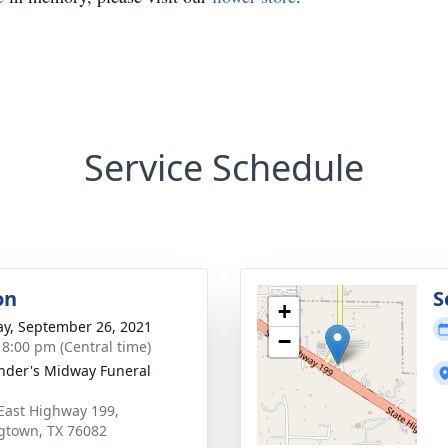
Service Schedule
on
S
+
y, September 26, 2021
−
- 8:00 pm (Central time)
nder's Midway Funeral
East Highway 199,
gtown, TX 76082