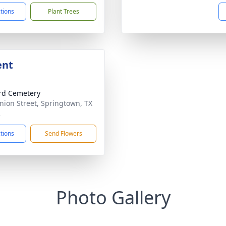
ctions
Plant Trees
ent
ird Cemetery
nion Street, Springtown, TX
2
ctions
Send Flowers
Photo Gallery