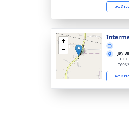
Text Dire
Interm
+
−
Jay B
101 U
7608
Text Dire